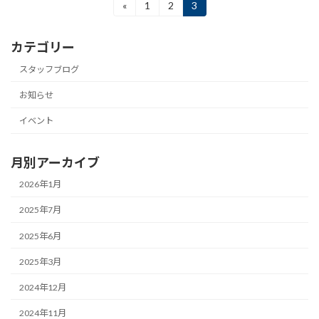
投
«
1
2
3
固
固
固
定
定
定
稿
ペ
ペ
ペ
の
カテゴリー
ー
ー
ー
ジ
ジ
ジ
ペ
スタッフブログ
ー
お知らせ
ジ
イベント
送
り
月別アーカイブ
2026年1月
2025年7月
2025年6月
2025年3月
2024年12月
2024年11月