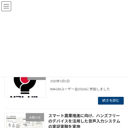
コ
ナ
ン
ビ
テ
ゲ
ン
ー
ツ
シ
へ
ョ
更新情報
ス
ン
キ
に
ッ
移
プ
動
HOME
更新情報
cache
お知らせ
2020年1月1日
WAGRIユーザー会2026に参加しました
続きを読む
スマート農業推進に向け、ハンズフリー
お知らせ
のデバイスを活用した音声入力システム
の実証実験を実施