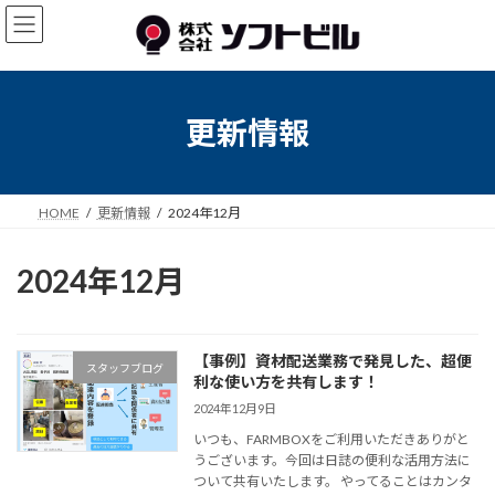
コ
ナ
ン
ビ
テ
ゲ
ン
ー
ツ
シ
へ
ョ
更新情報
ス
ン
キ
に
ッ
移
プ
動
HOME
更新情報
2024年12月
2024年12月
【事例】資材配送業務で発見した、超便
スタッフブログ
利な使い方を共有します！
2024年12月9日
いつも、FARMBOXをご利用いただきありがと
うございます。今回は日誌の便利な活用方法に
ついて共有いたします。 やってることはカンタ