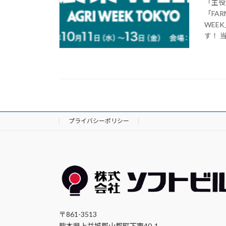
「主役
「FA
WEE
す！ 
プライバシーポリシー
〒861-3513
熊本県上益城郡山都町下市40-1