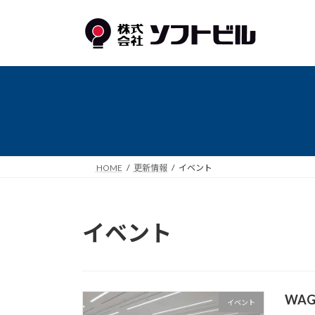
コ
ナ
ン
ビ
テ
ゲ
ン
ー
ツ
シ
へ
ョ
ス
ン
キ
に
ッ
移
プ
動
HOME
更新情報
イベント
イベント
WA
イベント