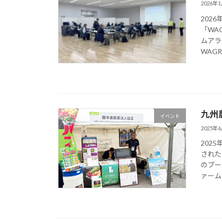
2026年
202
「WA
ムアラ
WAGR
九州農
イベント
2025年
202
された
のブー
ァームチ