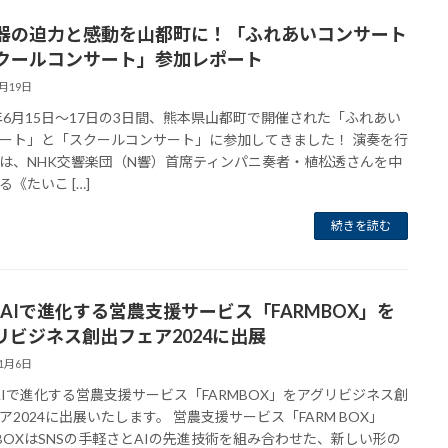
器の迫力と感動を山都町に！「ふれあいコンサート
クールコンサート」参加レポート
6月19日
5年6月15日〜17日の3日間、熊本県山都町で開催された「ふれあい
ート」と「スクールコンサート」に参加してきました！ 演奏を行
は、NHK交響楽団（N響）首席ティンパニ奏者・植松透さんを中
る《たいこ […]
続きを読む
S×AIで進化する営農支援サービス「FARMBOX」を
リビジネス創出フェア2024に出展
11月6日
×AIで進化する営農支援サービス「FARMBOX」をアグリビジネス創
ア2024に出展いたします。 営農支援サービス「FARM BOX」
MBOXはSNSの手軽さとAIの先進技術を組み合わせた、新しい形の